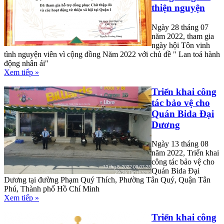
thiện nguyện
Ngày 28 tháng 07
năm 2022, tham gia
ngày hội Tôn vinh
tình nguyện viên vì cộng đồng Năm 2022 với chủ đề " Lan toả hành
động nhân ái"
Xem tiếp »
Triển khai công
tác bảo vệ cho
Quán Bida Đại
Dương
Ngày 13 tháng 08
năm 2022, Triển khai
công tác bảo vệ cho
Quán Bida Đại
Dương tại đường Phạm Quý Thích, Phường Tân Quý, Quận Tân
Phú, Thành phố Hồ Chí Minh
Xem tiếp »
Triển khai công