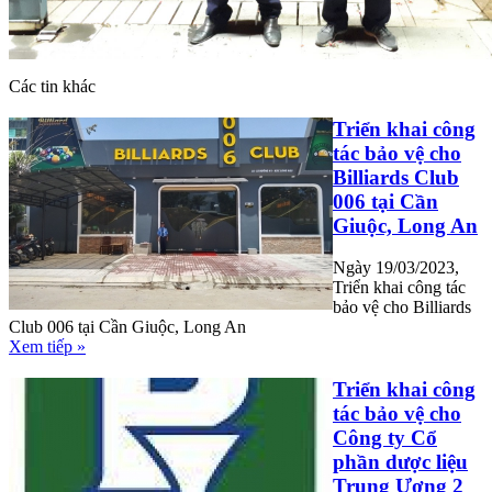
Các tin khác
Triển khai công
tác bảo vệ cho
Billiards Club
006 tại Cần
Giuộc, Long An
Ngày 19/03/2023,
Triển khai công tác
bảo vệ cho Billiards
Club 006 tại Cần Giuộc, Long An
Xem tiếp »
Triển khai công
tác bảo vệ cho
Công ty Cổ
phần dược liệu
Trung Ương 2