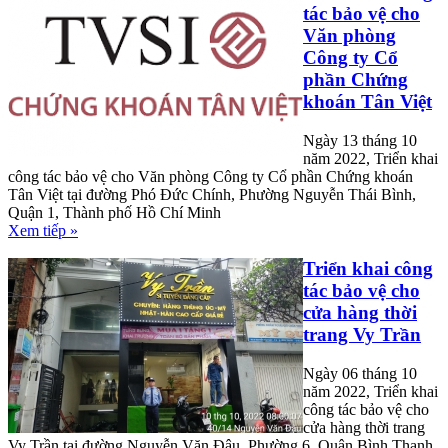
tác bảo vệ cho
Văn phòng
Công ty Cổ
phần Chứng
khoán Tân Việt
Ngày 13 tháng 10
năm 2022, Triển khai
công tác bảo vệ cho Văn phòng Công ty Cổ phần Chứng khoán
Tân Việt tại đường Phó Đức Chính, Phường Nguyễn Thái Bình,
Quận 1, Thành phố Hồ Chí Minh
Xem tiếp »
Triển khai công
tác bảo vệ cho
cửa hàng thời
trang Vy Trần
Ngày 06 tháng 10
năm 2022, Triển khai
công tác bảo vệ cho
cửa hàng thời trang
Vy Trần tại đường Nguyễn Văn Đậu, Phường 6, Quận Bình Thạnh,