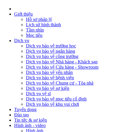
Giới thiệu
Hồ sơ pháp lý
Lịch sử hình thành
Tầm nhìn
Mục tiêu
Dịch vụ
Dịch vụ bảo vệ trường học
Dịch vụ bảo vệ ngân hàng
Dịch vụ bảo vệ công trường
Dịch vụ bảo vệ Nhà hàng - Khách sạn
Dịch vụ bảo vệ Cửa hàng - Showroom
Dịch vụ bảo vệ yếu nhân
Dịch vụ bảo vệ bệnh viện
Dịch vụ bảo vệ Chung cư - Tòa nhà
Dịch vụ bảo vệ sự kiện
Dịch vụ vệ sĩ
Dịch vụ bảo vệ mục tiêu cố định
Dịch vụ bảo vệ khu vui chơi
Tuyển dụng
Đào tạo
Tin tức & sự kiện
Hình ảnh - video
Hình ảnh