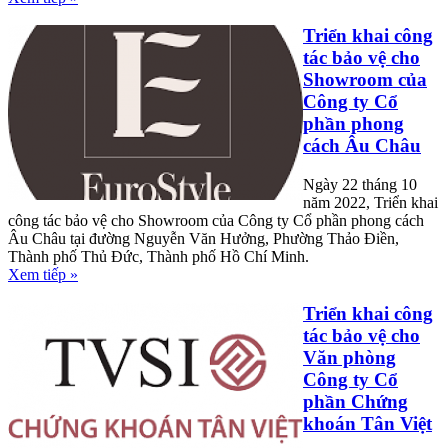
Triển khai công
tác bảo vệ cho
Showroom của
Công ty Cổ
phần phong
cách Âu Châu
Ngày 22 tháng 10
năm 2022, Triển khai
công tác bảo vệ cho Showroom của Công ty Cổ phần phong cách
Âu Châu tại đường Nguyễn Văn Hưởng, Phường Thảo Điền,
Thành phố Thủ Đức, Thành phố Hồ Chí Minh.
Xem tiếp »
Triển khai công
tác bảo vệ cho
Văn phòng
Công ty Cổ
phần Chứng
khoán Tân Việt