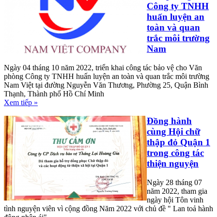
Công ty TNHH
huấn luyện an
toàn và quan
trắc môi trường
Nam
Ngày 04 tháng 10 năm 2022, triển khai công tác bảo vệ cho Văn
phòng Công ty TNHH huấn luyện an toàn và quan trắc môi trường
Nam Việt tại đường Nguyễn Văn Thương, Phường 25, Quận Bình
Thạnh, Thành phố Hồ Chí Minh
Xem tiếp »
Đồng hành
cùng Hội chữ
thập đỏ Quận 1
trong công tác
thiện nguyện
Ngày 28 tháng 07
năm 2022, tham gia
ngày hội Tôn vinh
tình nguyện viên vì cộng đồng Năm 2022 với chủ đề " Lan toả hành