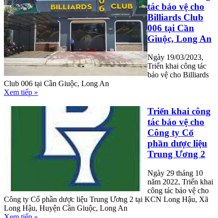
tác bảo vệ cho
Billiards Club
006 tại Cần
Giuộc, Long An
Ngày 19/03/2023,
Triển khai công tác
bảo vệ cho Billiards
Club 006 tại Cần Giuộc, Long An
Xem tiếp »
Triển khai công
tác bảo vệ cho
Công ty Cổ
phần dược liệu
Trung Ương 2
Ngày 29 tháng 10
năm 2022, Triển khai
công tác bảo vệ cho
Công ty Cổ phần dược liệu Trung Ương 2 tại KCN Long Hậu, Xã
Long Hậu, Huyện Cần Giuộc, Long An
Xem tiếp »